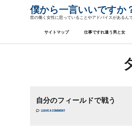
Skip
僕から一言いいですか
to
content
世の働く女性に思っていることやアドバイスがあるん
サイトマップ
仕事ですれ違う男と女
自分のフィールドで戦う
LEAVE A COMMENT