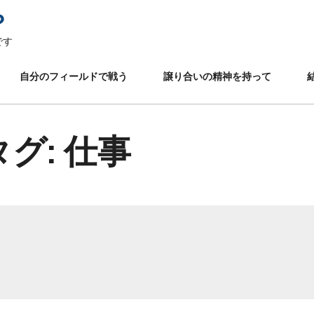
？
です
自分のフィールドで戦う
譲り合いの精神を持って
タグ:
仕事